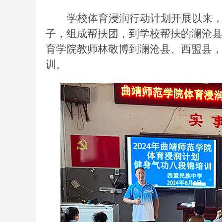
学校体育浸润行动计划开展以来
子，组成帮扶团，到学校帮扶的澜沧
育学院教师林敬博到澜沧县、西盟县，
训。