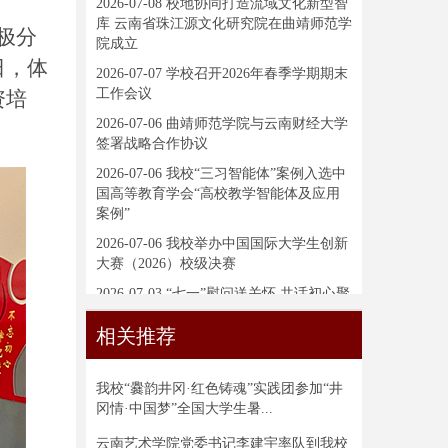
2026-07-08
校地协同打造流域文化新型智
库 云南省珠江源文化研究院在曲靖师范学
极分
院成立
日，体
2026-07-07
学校召开2026年春季学期期末
工作会议
资培
2026-07-06
曲靖师范学院与云南财经大学
签署战略合作协议
2026-07-06
我校“三习智能体”案例入选中
国高等教育学会“高校教学智能体及应用
案例”
2026-07-06
我校举办中国国际大学生创新
大赛（2026）校级决赛
2026-07-03
“七一”慰问送关怀 共话初心聚
合力——学校党委开展走访慰问活动
相关推荐
我校“爨韵井冈·红色铸魂”实践团参加“井
冈情·中国梦”全国大学生暑...
云南艺术学院党委书记李建宇率队到我校