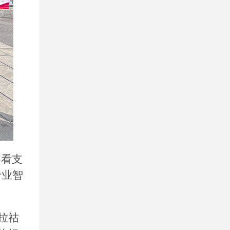
察看支
专业智
拉祜