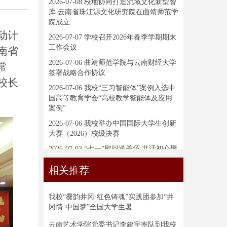
2026-07-08
校地协同打造流域文化新型智
库 云南省珠江源文化研究院在曲靖师范学
院成立
动计
2026-07-07
学校召开2026年春季学期期末
工作会议
南省
2026-07-06
曲靖师范学院与云南财经大学
常
签署战略合作协议
校长
2026-07-06
我校“三习智能体”案例入选中
国高等教育学会“高校教学智能体及应用
案例”
2026-07-06
我校举办中国国际大学生创新
大赛（2026）校级决赛
2026-07-03
“七一”慰问送关怀 共话初心聚
合力——学校党委开展走访慰问活动
相关推荐
我校“爨韵井冈·红色铸魂”实践团参加“井
冈情·中国梦”全国大学生暑...
云南艺术学院党委书记李建宇率队到我校