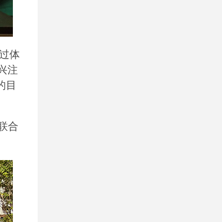
通过体
兴注
的目
联合