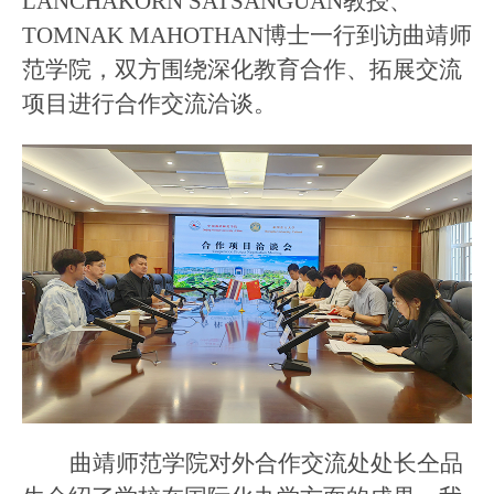
LANCHAKORN SATSANGUAN教授、
TOMNAK MAHOTHAN博士
一行
到访曲靖师
范学院
，双方围绕
深化教育合作、拓展交流
项目
进行
合作交流洽谈
。
曲靖师范学院
对外合作交流处
处长仝品