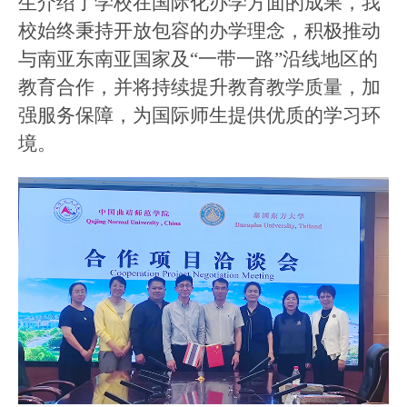
生介绍
了
学校在国际化办学方面的成果，
我
校
始终秉持开放包容的办学理念，积极推动
与南亚东南亚国家及
“一带一路”沿线地区的
教育合作
，
并将
持续
提升
教育教学质量，
加
强
服务
保障
，为国际师生提供优质的学习环
境
。