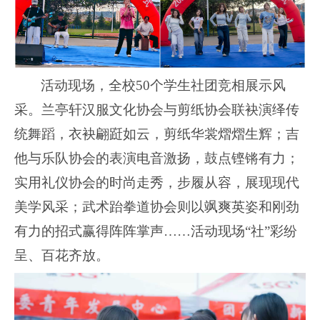
活动现场，全校
50个学生社团竞相展示风
采。
兰亭轩汉服文化协会与剪纸协会联袂演绎传
统舞蹈，衣袂翩跹如云，剪纸华裳熠熠生辉；吉
他与乐队协会的表演电音激扬，鼓点铿锵有力；
实用礼仪协会的时尚走秀，步履从容，展现现代
美学风采；武术跆拳道协会则以飒爽英姿和刚劲
有力的招式赢得阵阵掌声
……活动现场“社”彩纷
呈
、
百花齐放。