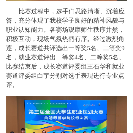
比赛过程中，选手们思路清晰、沉着应
答，充分体现了我校学子良好的精神风貌与
职业
认知能力
。各赛场观摩师生秩序
井然
，
积极互动，现场气氛热烈有序
。
经过激烈角
逐，成长赛道共评选出一等奖
5名、二等奖9
名
，
就业赛道评出一等奖
4名、二等奖5名。
比赛结束后，成长赛道评委组王石华和就业
赛道评委组白宇分别对选手表现进行专业点
评。