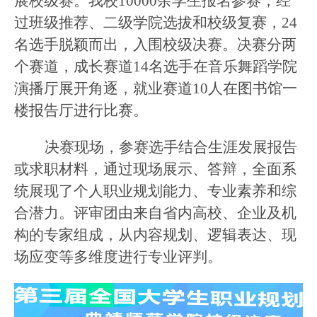
展
校级赛。
我
校
10000余
学生
报名
参赛
，经
过班级推荐、
二级
学院选拔和校级复赛，
24
名选手脱颖而出，入围校级决赛。
决赛分两
个赛道，
成长赛道
14名选手在音乐舞蹈学院
演播厅展开角逐，就业赛道10人在图书馆一
楼报告厅进行比赛。
决赛现场
，
参赛选手结合生涯发展报告
或求职材料，通过
现场
展示、答辩，全面
系
统
展现了个人职业规划能力、专业素养和综
合潜力。评审团由来自省内高校、企业及机
构的专家组成，从内容规划、逻辑表达、现
场应变等多维度进行专业评判。