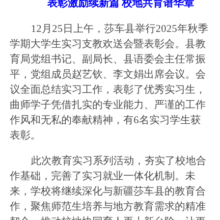
表彰激励续新篇
校地共育谱华章
12月25日上午，莎车县举行202
5
年秋季
学期大学生实习支教欢送会暨表彰会。县教
育局党组书记、副局长、县语委会主任常振
平，党组成员赵艺钦、李文娟出席会议。会
议全面总结实习工作，
表彰
了
优秀实习生
，
曲师学子
凭借扎实的专业能力、严谨的工作
作风和无私的奉献精神，
有
6名实习学生
获
表彰
。
此次教育实习系列活动，夯实了校地合
作基础，完善了实习就业一体化机制。未
来，
学校
将继续深化与新疆莎车县的教育合
作，聚焦师范生培养与地方教育需求的精准