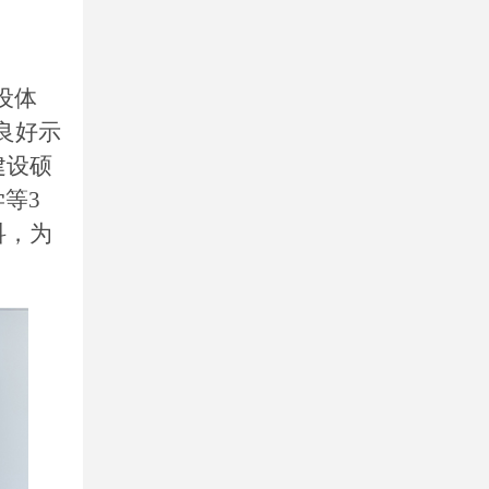
设体
良好示
建设硕
等3
科，为