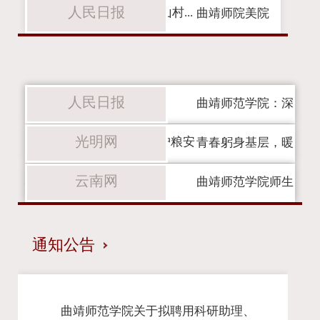
人民日报
手：曲靖师院“阅读CP”为山村...
曲靖师院美院
开展“三下乡”社会实践活动
人民日报
曲靖师范学院：深
光明网
入田间访农户，宣讲调研护粮安
青春躬身基层，暖
云南网
心服务守护桑榆安康
曲靖师范学院师生
深入彝乡开展民族团结进步调研...
通知公告
曲靖师范学院关于拟聘用科研助理、