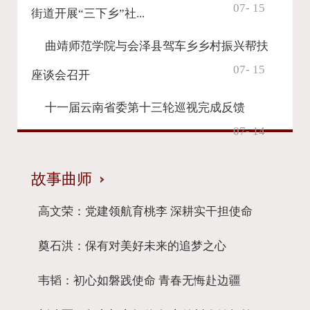
07- 15
街道开展“三下乡”社...
曲靖师范学院与会泽县驾车乡乡村振兴帮扶
07- 15
座谈会召开
十一届云南省委第十三轮巡视完成反馈
07- 14
故事曲师
高文荣：党建领航育桃李 深耕实干担使命
奠石洪：保有对美好未来的追梦之心
韦韬：初心如磐践使命 青春无悔赴边疆