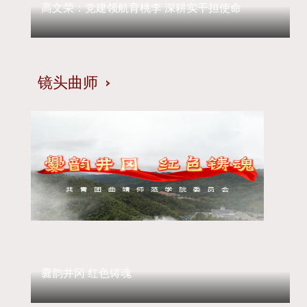
高文荣：党建领航育桃李 深耕实干担使命
镜头曲师
爨韵井冈 红色铸魂