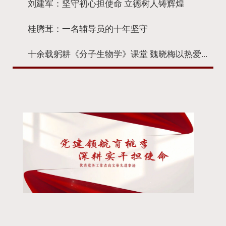
刘建军：坚守初心担使命 立德树人铸辉煌
桂腾茸：一名辅导员的十年坚守
十余载躬耕《分子生物学》课堂 魏晓梅以热爱...